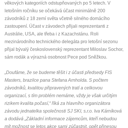
věkových kategoriích odstupňovaných po 5 letech. V
letošním ročníku se očekává účast minimálně 200
závodníků z 18 zemí světa včetně silného domácího
zastoupení. Účast v závodech přijali reprezentanti z
Austrálie, USA, ale třeba i z Kazachstánu. Roli
mezinárodního technického delegáta pro letošní sezonu
přijal bývalý československý reprezentant Miloslav Sochor,
sám rodák a výrazná osobnost Pece pod Sněžkou.
„Doufáme, že se budeme těšit i z účasti předsedy FIS
Masters, brazilce pana Stefana Arnholda. S počtem
závodníků, kvalitou připravených tratí a celkovou
organizací, s tím problém nemáme, vždy je však určitým
rizikem kvalita počasí,“ říká za hlavního organizátora
závodu jednatelka společnosti SJ SKI, s.r.o. Iva Kárníková
a dodává „Základní informace zájemcům, kteří nebudou
mít možnost se letos akce sami zúčastnit, opět přinesou