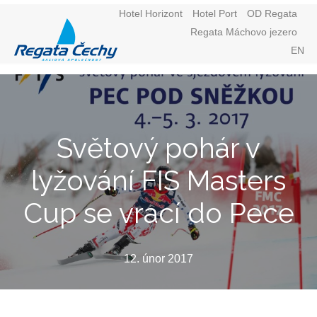
Hotel Horizont
Hotel Port
OD Regata
Regata Máchovo jezero
Menu
CZ
EN
Světový pohár v
lyžování FIS Masters
Cup se vrací do Pece
12. únor 2017