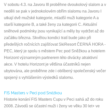
V sobotu 4.3. na Javoru III proběhne dvoukolový slalom a v
neděli se pak v jednokolovém obřím slalomu na Javoru I
utkají dvě mužské kategorie, mladší muži kategorie A a
starší kategorie B, a také ženy za kategorii C. Aktuální
sněhové podmínky jsou vynikající a měly by vydržet až do
začátku března. Skvělou kondici tratí bude jako při
předešlých ročnících zajišťovat SkiResort ČERNÁ HORA -
PEC, který je spolu s městem Pec pod Sněžkou a hotelem
Horizont významným partnerem této divácky atraktivní
akce. V hotelu Horizont je většina účastníků nejen
ubytována, ale proběhne zde i oblíbený společenský večer
spojený s vyhlášením výsledků slalomu.
FIS Masters v Peci pod Sněžkou
Historie konání FIS Masters Cupu v Peci sahá až do roku
2008. Závodů se účastní muži i ženy ve věku 30 let+ ve