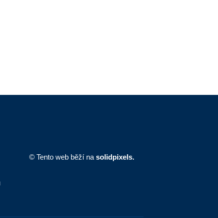
© Tento web běží na
solidpixels.
ů