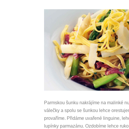
Parmskou šunku nakrájíme na malinké nudl
válečky a spolu se šunkou lehce orestuj
provaříme. Přidáme uvařené linguine, le
lupínky parmazánu. Ozdobíme lehce rukolo