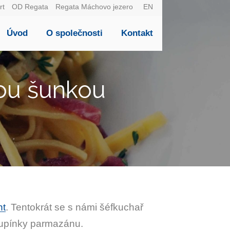
CZ
rt
OD Regata
Regata Máchovo jezero
EN
Úvod
O společnosti
Kontakt
ou šunkou
nt
. Tentokrát se s námi šéfkuchař
 lupínky parmazánu.