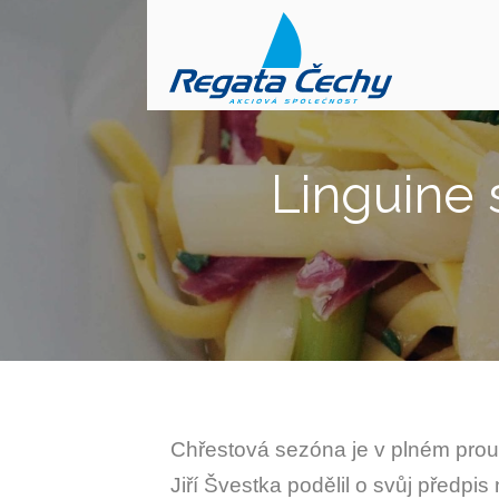
Linguine
Chřestová sezóna je v plném prou
Jiří Švestka podělil o svůj předp