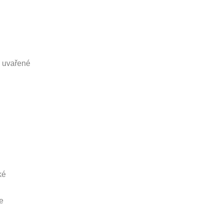
e uvařené
ké
e