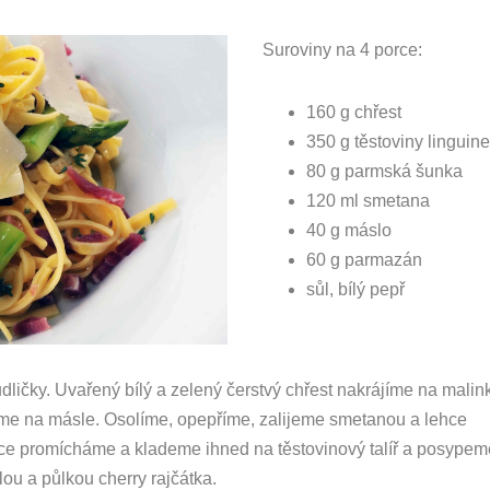
Suroviny na 4 porce:
160 g chřest
350 g těstoviny linguin
80 g parmská šunka
120 ml smetana
40 g máslo
60 g parmazán
sůl, bílý pepř
ičky. Uvařený bílý a zelený čerstvý chřest nakrájíme na malin
eme na másle. Osolíme, opepříme, zalijeme smetanou a lehce
hce promícháme a klademe ihned na těstovinový talíř a posypem
u a půlkou cherry rajčátka.