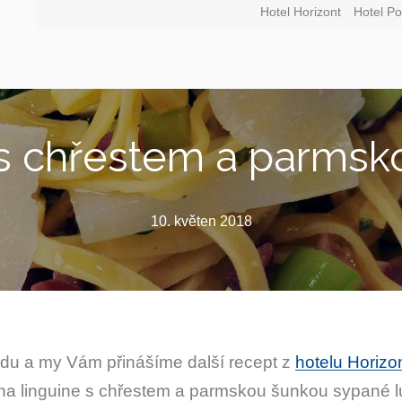
Hotel Horizont
Hotel Po
 s chřestem a parmsk
10. květen 2018
du a my Vám přinášíme další recept z
hotelu Horizo
is na linguine s chřestem a parmskou šunkou sypané