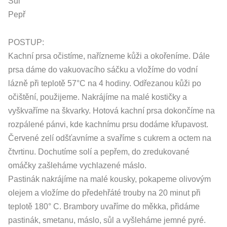
Sůl
Pepř
POSTUP:
Kachní prsa očistíme, nařízneme kůži a okořeníme. Dále
prsa dáme do vakuovacího sáčku a vložíme do vodní
lázně při teplotě 57°C na 4 hodiny. Odřezanou kůži po
očištění, použijeme. Nakrájíme na malé kostičky a
vyškvaříme na škvarky. Hotová kachní prsa dokončíme na
rozpálené pánvi, kde kachnímu prsu dodáme křupavost.
Červené zelí odšťavníme a svaříme s cukrem a octem na
čtvrtinu. Dochutíme solí a pepřem, do zredukované
omáčky zašleháme vychlazené máslo.
Pastinák nakrájíme na malé kousky, pokapeme olivovým
olejem a vložíme do předehřáté trouby na 20 minut při
teplotě 180° C. Brambory uvaříme do měkka, přidáme
pastinák, smetanu, máslo, sůl a vyšleháme jemné pyré.