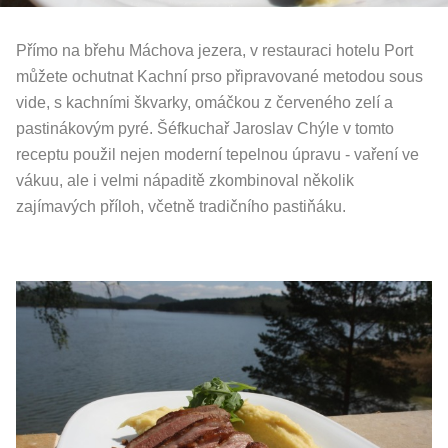
Přímo na břehu Máchova jezera, v restauraci hotelu Port
můžete ochutnat Kachní prso připravované metodou sous
vide, s kachními škvarky, omáčkou z červeného zelí a
pastinákovým pyré. Šéfkuchař Jaroslav Chýle v tomto
receptu použil nejen moderní tepelnou úpravu - vaření ve
vákuu, ale i velmi nápaditě zkombinoval několik
zajímavých příloh, včetně tradičního pastiňáku.