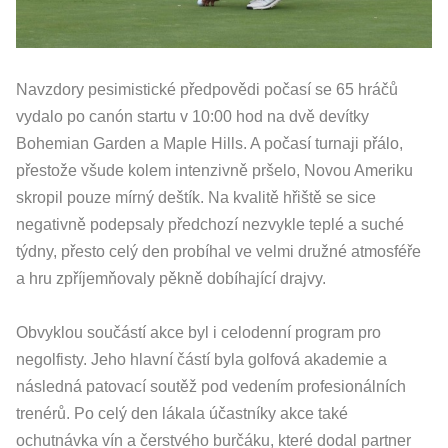
Navzdory pesimistické předpovědi počasí se 65 hráčů
vydalo po canón startu v 10:00 hod na dvě devítky
Bohemian Garden a Maple Hills. A počasí turnaji přálo,
přestože všude kolem intenzivně pršelo, Novou Ameriku
skropil pouze mírný deštík. Na kvalitě hřiště se sice
negativně podepsaly předchozí nezvykle teplé a suché
týdny, přesto celý den probíhal ve velmi družné atmosféře
a hru zpříjemňovaly pěkně dobíhající drajvy.
Obvyklou součástí akce byl i celodenní program pro
negolfisty. Jeho hlavní částí byla golfová akademie a
následná patovací soutěž pod vedením profesionálních
trenérů. Po celý den lákala účastníky akce také
ochutnávka vín a čerstvého burčáku, které dodal partner