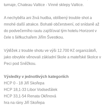
turnaje, Chateau Valtice - Vinné sklepy Valtice.
A nechyběla ani živá hudba, oblíbený trouble shot a
mnohé další atrakce. Bohaté občerstvení, od snídaně až
do podvečerního rautu zajišťoval tým hotelu Horizont v
čele s šéfkuchařem Jiřím Švestkou.
Výtěžek z trouble shotu ve výši 12.700 Kč organizátoři,
jako obvykle věnovali základní škole a mateřské školce v
Peci pod Sněžkou.
Výsledky v jednotlivých kategoriích
HCP 0 - 18 Jiří Skořepa
HCP 18,1-33 Libor Vodseďálek
HCP 33,1-54 Renata Okřinová
hra na rány Jiří Skořepa