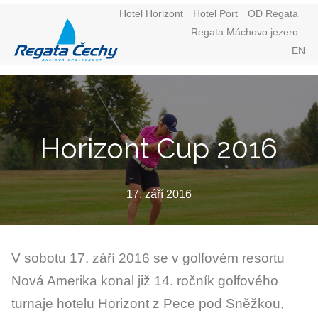
Hotel Horizont
Hotel Port
OD Regata
Regata Máchovo jezero
Menu
CZ
EN
Horizont Cup 2016
17. září 2016
V sobotu 17. září 2016 se v golfovém resortu
Nová Amerika konal již 14. ročník golfového
turnaje hotelu Horizont z Pece pod Sněžkou,