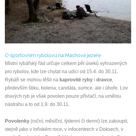
O sportovním rybolovu na Máchově jezeře
Místní rybářský řád určuje celkem pět úseků vyhrazených
pro rybolov, kde lze chytat na udici od 15.4. do 30.11.
Rybáři se mohou těšit na
kaprovité
ryby
i
dravce
,
především štiku, bolena, candáta, sumce, ale i úhoře. Lov
dravých ryb je však povolen pouze přívlačí, na umělou
nástrahu a to od 1.9. do 30.11.
Povolenky
(roční, měsíční, týdenní či denní) lze zakoupit,
stejně jako v loňském roce, v infocentrech v Doksech, v