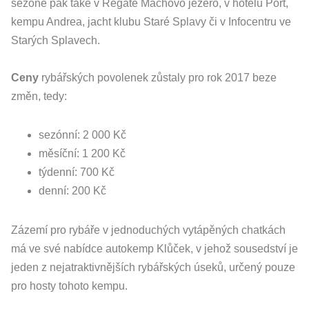
sezóně pak také v Regatě Máchovo jezero, v hotelu Port,
kempu Andrea, jacht klubu Staré Splavy či v Infocentru ve
Starých Splavech.
Ceny
rybářských povolenek zůstaly pro rok 2017 beze
změn, tedy:
sezónní: 2 000 Kč
měsíční: 1 200 Kč
týdenní: 700 Kč
denní: 200 Kč
Zázemí pro rybáře v jednoduchých vytápěných chatkách
má ve své nabídce autokemp Klůček, v jehož sousedství je
jeden z nejatraktivnějších rybářských úseků, určený pouze
pro hosty tohoto kempu.