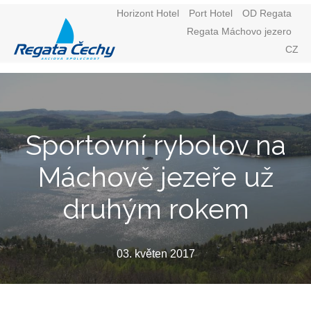
Horizont Hotel
Port Hotel
OD Regata
Regata Máchovo jezero
Menu
E
CZ
Sportovní rybolov na
Máchově jezeře už
druhým rokem
03. květen 2017