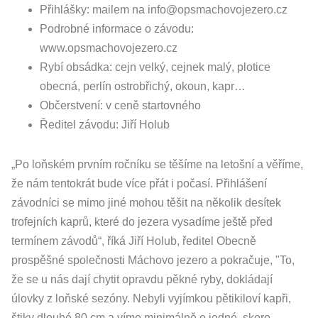
Přihlášky: mailem na info@opsmachovojezero.cz
Podrobné informace o závodu:
www.opsmachovojezero.cz
Rybí obsádka: cejn velký, cejnek malý, plotice
obecná, perlín ostrobřichý, okoun, kapr…
Občerstvení: v ceně startovného
Ředitel závodu: Jiří Holub
„Po loňském prvním ročníku se těšíme na letošní a věříme,
že nám tentokrát bude více přát i počasí. Přihlášení
závodníci se mimo jiné mohou těšit na několik desítek
trofejních kaprů, které do jezera vysadíme ještě před
termínem závodů“, říká Jiří Holub, ředitel Obecně
prospěšné společnosti Máchovo jezero a pokračuje, "To,
že se u nás dají chytit opravdu pěkné ryby, dokládají
úlovky z loňské sezóny. Nebyli vyjímkou pětikiloví kapři,
štiky dlouhé 80 cm a víme minimálně o jedné, skoro