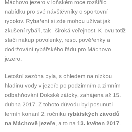
Máchovo jezero v loňském roce rozšířilo
nabídku pro své návštěvníky o sportovní
rybolov. Rybaření si zde mohou užívat jak
zkušení rybáři, tak i široká veřejnost. K lovu totiž
stačí nákup povolenky, resp. pověřenky a
dodržování rybářského řádu pro Máchovo
jezero.
Letošní sezóna byla, s ohledem na nízkou
hladinu vody v jezeře po podzimním a zimním
odbahňování Dokské zátoky, zahájena až 15.
dubna 2017. Z tohoto důvodu byl posunut i
termín konání 2. ročníku
rybářských závodů
na Máchově jezeře
, a to na
13. květen 2017
.